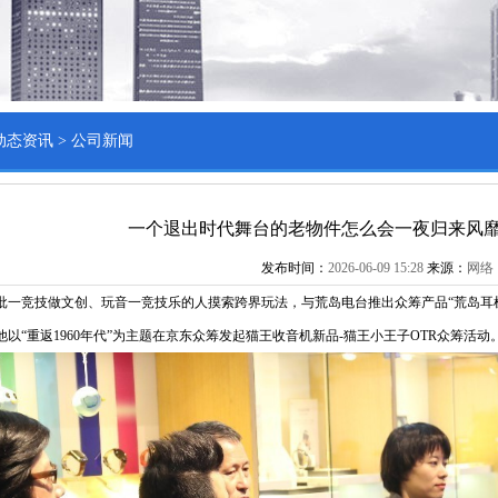
动态资讯
>
公司新闻
一个退出时代舞台的老物件怎么会一夜归来风
发布时间：
2026-06-09 15:28
来源：
网络
批
一竞技
做文创、玩音
一竞技
乐的人摸索跨界玩法，与荒岛电台推出众筹产品“荒岛耳机
，他以“重返1960年代”为主题在京东众筹发起猫王收音机新品-猫王小王子OTR众筹活动