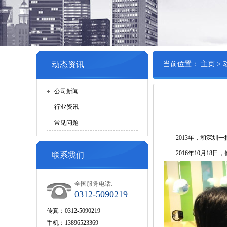
动态资讯
当前位置：
主页
>
公司新闻
行业资讯
常见问题
2013年，和深圳一
2016年10月18日
联系我们
全国服务电话:
0312-5090219
传真：0312-5090219
手机：13896523369