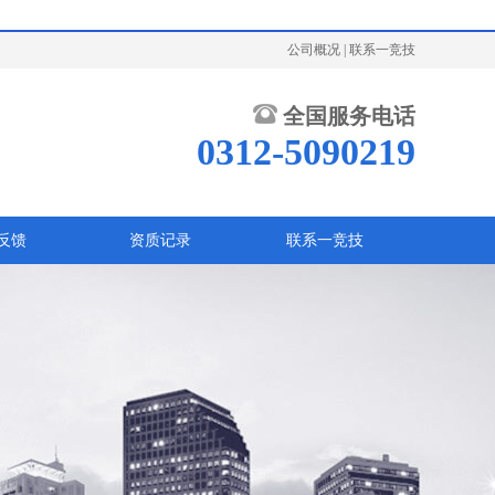
公司概况
|
联系一竞技
全国服务电话
0312-5090219
反馈
资质记录
联系一竞技