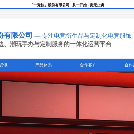
「一竞技」股份有限公司 · 从一开始 · 竞无止境
份有限公司
— 专注电竞衍生品与定制化电竞服饰
边、潮玩手办与定制服务的一体化运营平台
资讯
产品体系
合作客户
合作