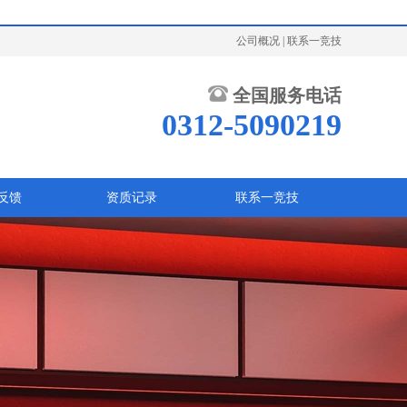
公司概况
|
联系一竞技
全国服务电话
0312-5090219
反馈
资质记录
联系一竞技