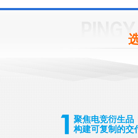
聚焦电竞衍生品
构建可复制的交