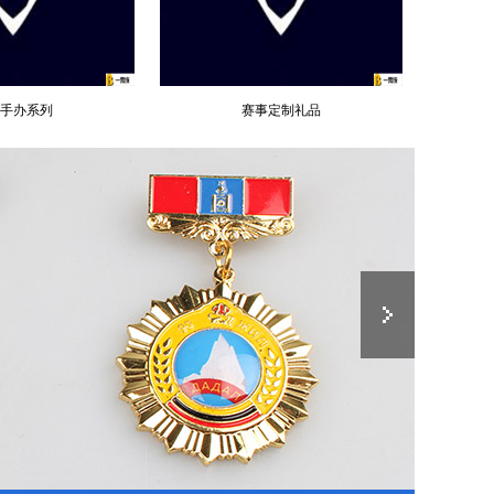
手办系列
赛事定制礼品