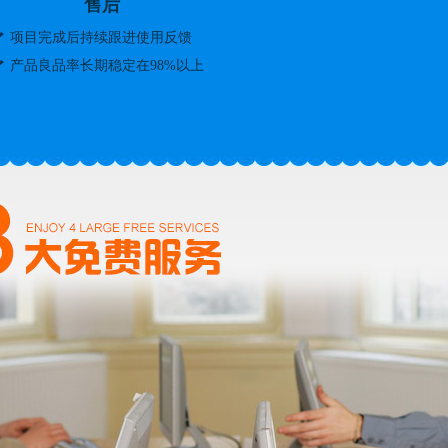
售后
项目完成后持续跟进使用反馈
产品良品率长期稳定在98%以上