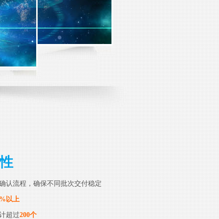
性
确认流程，确保不同批次交付稳定
8%以上
累计超过
200个