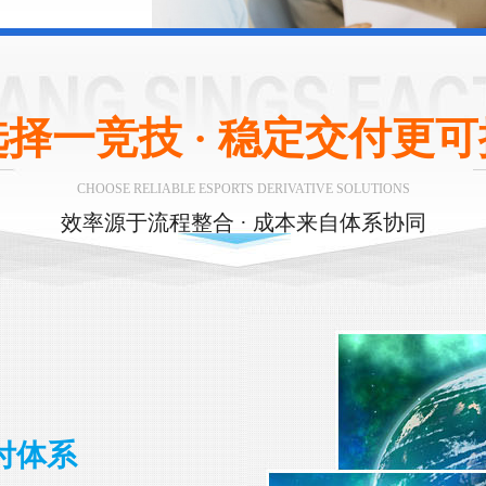
选择一竞技 · 稳定交付更可
CHOOSE RELIABLE ESPORTS DERIVATIVE SOLUTIONS
效率源于流程整合 · 成本来自体系协同
付体系