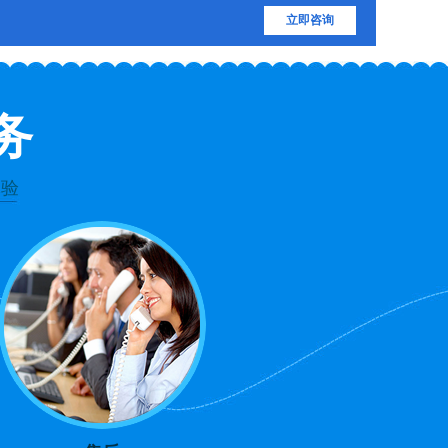
立即咨询
定
务
体验